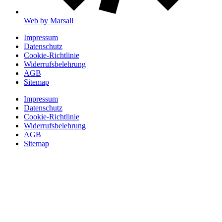
Web by Marsall
Impressum
Datenschutz
Cookie-Richtlinie
Widerrufsbelehrung
AGB
Sitemap
Impressum
Datenschutz
Cookie-Richtlinie
Widerrufsbelehrung
AGB
Sitemap
Casa Vita Frühstück
Ab sofort servieren wir dir Di-Sa (9-12 Uhr) handgemachte Stullen,
fluffige Pancakes und Gebäck-Klassiker im Mini-Format.